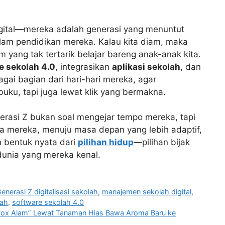
gital—mereka adalah generasi yang menuntut
alam pendidikan mereka. Kalau kita diam, maka
yang tak tertarik belajar bareng anak-anak kita.
e sekolah 4.0
, integrasikan
aplikasi sekolah
, dan
gai bagian dari hari-hari mereka, agar
buku, tapi juga lewat klik yang bermakna.
asi Z bukan soal mengejar tempo mereka, tapi
mereka, menuju masa depan yang lebih adaptif,
h bentuk nyata dari
pilihan hidup
—pilihan bijak
unia yang mereka kenal.
enerasi Z digitalisasi sekolah
,
manajemen sekolah digital
,
lah
,
software sekolah 4.0
Detox Alam” Lewat Tanaman Hias Bawa Aroma Baru ke