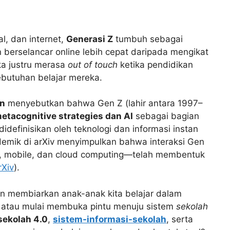
al, dan internet,
Generasi Z
tumbuh sebagai
 berselancar online lebih cepat daripada mengikat
eka justru merasa
out of touch
ketika pendidikan
butuhan belajar mereka.
on
menyebutkan bahwa Gen Z (lahir antara 1997–
etacognitive strategies dan AI
sebagai bagian
didefinisikan oleh teknologi dan informasi instan
kademik di arXiv menyimpulkan bahwa interaksi Gen
l, mobile, dan cloud computing—telah membentuk
rXiv
).
ngin membiarkan anak-anak kita belajar dalam
, atau mulai membuka pintu menuju sistem
sekolah
sekolah 4.0
,
sistem-informasi-sekolah
, serta