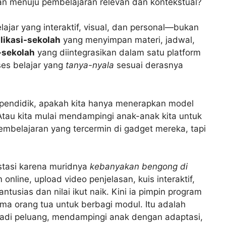
an menuju pembelajaran relevan dan kontekstual?
ar yang interaktif, visual, dan personal—bukan
likasi-sekolah
yang menyimpan materi, jadwal,
-sekolah
yang diintegrasikan dalam satu platform
kses belajar yang
tanya-nyala
sesuai derasnya
au pendidik, apakah kita hanya menerapkan model
 Atau kita mulai mendampingi anak-anak kita untuk
pembelajaran yang tercermin di gadget mereka, tapi
stasi karena muridnya
kebanyakan bengong di
m online, upload video penjelasan, kuis interaktif,
ntusias dan nilai ikut naik. Kini ia pimpin program
sama orang tua untuk berbagi modul. Itu adalah
di peluang, mendampingi anak dengan adaptasi,