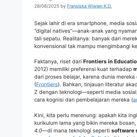
28/08/2025
by
Fransiska Wiwien K.D.
Sejak lahir di era smartphone, media sosi
“digital natives”—anak-anak yang nyaman
tali sepatu. Realitanya: banyak dari mer
konvensional tak mampu mengimbangi ke
Faktanya, riset dari
Frontiers in Educati
2012) memiliki preferensi kuat terhadap
m
dari proses belajar, karena dunia mereka 
(
Frontiers
). Bahkan, tinjauan literatur a
Z dengan teknologi—seperti media sosia
cara kognisi dan pembelajaran mereka (
a
Kini, kita perlu merenung: apakah kita i
kurikulum lama yang bikin mereka bosan
4.0
—di mana teknologi seperti
software 