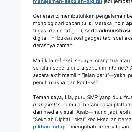
manajemen-sekolah-digital
jadi jembat
Generasi Z membutuhkan pengalaman belaj
monolog dari papan tulis. Mereka ingin
ap
tugas, dan chat guru, serta
administrasi
digital. Ini bukan soal gadget tapi soal a
derasnya zaman.
Mari kita refleksi: sebagai orang tua at
sekolah seperti di era sebelum internet?
secara aktif memilih “jalan baru”—yakni 
penuh makna dan konteks?
Teman saya, Lia, guru SMP yang dulu fru
ruang kelas
. Ia mulai berani pakai platfor
dan media visual. Ajaib—murid jadi lebih a
“Sekolah Digital Lokal” kecil-kecilan ber
pilihan hidup
—mengubah keterbatasan ja