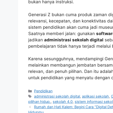
bukan hanya instruksi.
Generasi Z bukan cuma produk zaman di
relevansi, kecepatan, dan konektivitas d
sistem pendidikan akan cuma jadi museum 
Saatnya memberi jalan: gunakan
softwar
jadikan
administrasi sekolah digital
seba
pembelajaran tidak hanya terjadi melalui 
Karena sesungguhnya, mendampingi Gener
melainkan membangun jembatan bersama 
relevan, dan penuh pilihan. Dan itu adala
untuk pendidikan yang menyatu dengan d
Categories
Pendidikan
Tags
administrasi sekolah digital
,
aplikasi sekolah
,
G
pilihan hidup.
,
sekolah 4.0
,
sistem informasi seko
Rumah dan Hati Kalem: Begini Cara “Digital 
Hidupmu