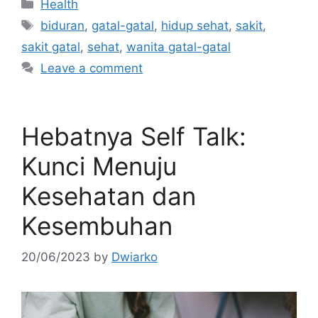
Categories
Health
Tags
biduran
,
gatal-gatal
,
hidup sehat
,
sakit
,
sakit gatal
,
sehat
,
wanita gatal-gatal
Leave a comment
Hebatnya Self Talk:
Kunci Menuju
Kesehatan dan
Kesembuhan
20/06/2023
by
Dwiarko