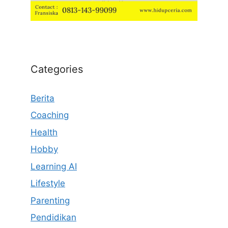
Categories
Berita
Coaching
Health
Hobby
Learning AI
Lifestyle
Parenting
Pendidikan