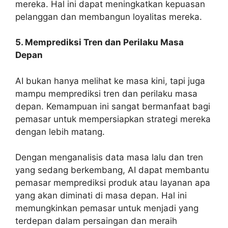
mereka. Hal ini dapat meningkatkan kepuasan
pelanggan dan membangun loyalitas mereka.
5. Memprediksi Tren dan Perilaku Masa
Depan
AI bukan hanya melihat ke masa kini, tapi juga
mampu memprediksi tren dan perilaku masa
depan. Kemampuan ini sangat bermanfaat bagi
pemasar untuk mempersiapkan strategi mereka
dengan lebih matang.
Dengan menganalisis data masa lalu dan tren
yang sedang berkembang, AI dapat membantu
pemasar memprediksi produk atau layanan apa
yang akan diminati di masa depan. Hal ini
memungkinkan pemasar untuk menjadi yang
terdepan dalam persaingan dan meraih