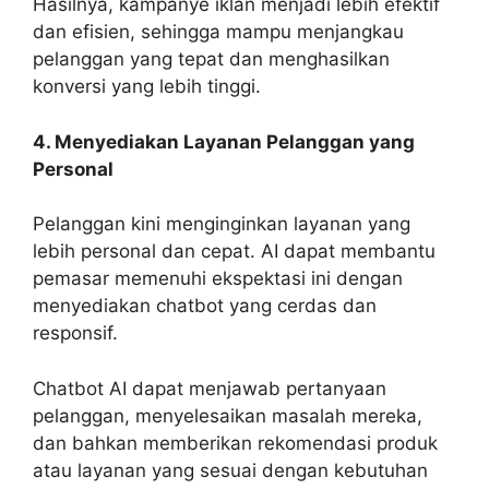
Hasilnya, kampanye iklan menjadi lebih efektif
dan efisien, sehingga mampu menjangkau
pelanggan yang tepat dan menghasilkan
konversi yang lebih tinggi.
4. Menyediakan Layanan Pelanggan yang
Personal
Pelanggan kini menginginkan layanan yang
lebih personal dan cepat. AI dapat membantu
pemasar memenuhi ekspektasi ini dengan
menyediakan chatbot yang cerdas dan
responsif.
Chatbot AI dapat menjawab pertanyaan
pelanggan, menyelesaikan masalah mereka,
dan bahkan memberikan rekomendasi produk
atau layanan yang sesuai dengan kebutuhan