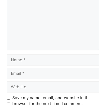
Comment
Name
Email
Website
Save my name, email, and website in this
browser for the next time I comment.