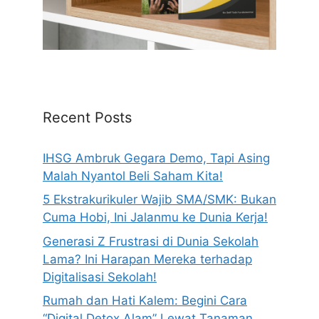
Recent Posts
IHSG Ambruk Gegara Demo, Tapi Asing
Malah Nyantol Beli Saham Kita!
5 Ekstrakurikuler Wajib SMA/SMK: Bukan
Cuma Hobi, Ini Jalanmu ke Dunia Kerja!
Generasi Z Frustrasi di Dunia Sekolah
Lama? Ini Harapan Mereka terhadap
Digitalisasi Sekolah!
Rumah dan Hati Kalem: Begini Cara
“Digital Detox Alam” Lewat Tanaman