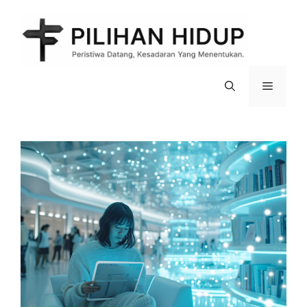
Skip
to
content
Menu