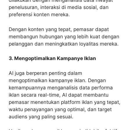
dilakukan dengan menganalisis data riwayat
penelusuran, interaksi di media sosial, dan
preferensi konten mereka.
Dengan konten yang tepat, pemasar dapat
membangun hubungan yang lebih kuat dengan
pelanggan dan meningkatkan loyalitas mereka.
3. Mengoptimalkan Kampanye Iklan
AI juga berperan penting dalam
mengoptimalkan kampanye iklan. Dengan
kemampuannya menganalisis data performa
iklan secara real-time, AI dapat membantu
pemasar menentukan platform iklan yang tepat,
waktu penayangan yang optimal, dan target
audiens yang paling sesuai.