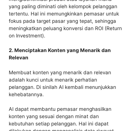
yang paling diminati oleh kelompok pelanggan
tertentu. Hal ini memungkinkan pemasar untuk
fokus pada target pasar yang tepat, sehingga
meningkatkan peluang konversi dan ROI (Return
on Investment).
2. Menciptakan Konten yang Menarik dan
Relevan
Membuat konten yang menarik dan relevan
adalah kunci untuk menarik perhatian
pelanggan. Di sinilah AI kembali menunjukkan
kehebatannya.
AI dapat membantu pemasar menghasilkan
konten yang sesuai dengan minat dan
kebutuhan setiap pelanggan. Hal ini dapat