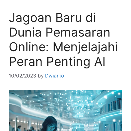
Jagoan Baru di
Dunia Pemasaran
Online: Menjelajahi
Peran Penting AI
10/02/2023
by
Dwiarko