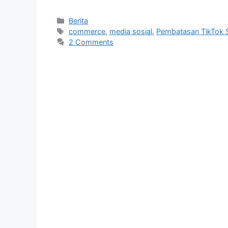
Categories
Berita
Tags
commerce
,
media sosial
,
Pembatasan TikTok 
2 Comments