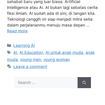
sahabat baru yang luar biasa: Artificial
Intelligence atau AI. AI bukan lagi sebatas cerita
fiksi ilmiah. AI sudah ada di sini, di tangan kita.
Teknologi canggih ini siap menjadi mitra setia
dalam perjalananmu menuju masa depan …
Read more
Categories
Learning AI
Tags
AI
,
AI Education
,
AI untuk anak muda
,
anak
muda
,
young men
,
young woman
Leave a comment
Search
for: