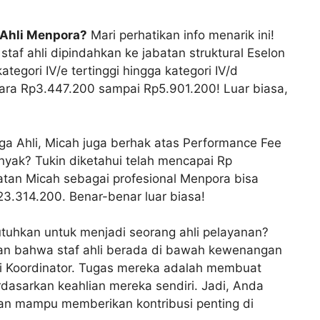
f Ahli Menpora?
Mari perhatikan info menarik ini!
taf ahli dipindahkan ke jabatan struktural Eselon
kategori IV/e tertinggi hingga kategori IV/d
ara Rp3.447.200 sampai Rp5.901.200! Luar biasa,
ga Ahli, Micah juga berhak atas Performance Fee
nyak? Tukin diketahui telah mencapai Rp
patan Micah sebagai profesional Menpora bisa
23.314.200. Benar-benar luar biasa!
tuhkan untuk menjadi seorang ahli pelayanan?
kan bahwa staf ahli berada di bawah kewenangan
i Koordinator. Tugas mereka adalah membuat
rdasarkan keahlian mereka sendiri. Jadi, Anda
dan mampu memberikan kontribusi penting di