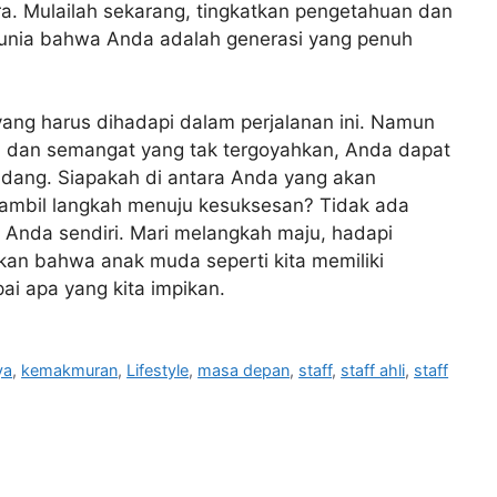
a. Mulailah sekarang, tingkatkan pengetahuan dan
dunia bahwa Anda adalah generasi yang penuh
yang harus dihadapi dalam perjalanan ini. Namun
h, dan semangat yang tak tergoyahkan, Anda dapat
dang. Siapakah di antara Anda yang akan
mbil langkah menuju kesuksesan? Tidak ada
i Anda sendiri. Mari melangkah maju, hadapi
kan bahwa anak muda seperti kita memiliki
ai apa yang kita impikan.
ya
,
kemakmuran
,
Lifestyle
,
masa depan
,
staff
,
staff ahli
,
staff