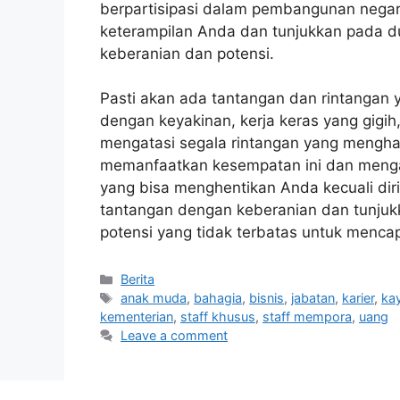
berpartisipasi dalam pembangunan negar
keterampilan Anda dan tunjukkan pada 
keberanian dan potensi.
Pasti akan ada tantangan dan rintangan 
dengan keyakinan, kerja keras yang gigi
mengatasi segala rintangan yang mengha
memanfaatkan kesempatan ini dan menga
yang bisa menghentikan Anda kecuali dir
tantangan dengan keberanian dan tunjuk
potensi yang tidak terbatas untuk mencap
Categories
Berita
Tags
anak muda
,
bahagia
,
bisnis
,
jabatan
,
karier
,
ka
kementerian
,
staff khusus
,
staff mempora
,
uang
Leave a comment