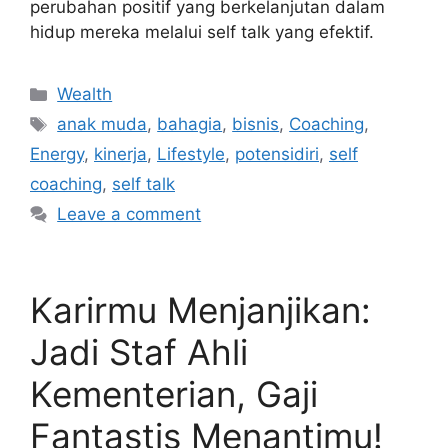
perubahan positif yang berkelanjutan dalam
hidup mereka melalui self talk yang efektif.
Categories
Wealth
Tags
anak muda
,
bahagia
,
bisnis
,
Coaching
,
Energy
,
kinerja
,
Lifestyle
,
potensidiri
,
self
coaching
,
self talk
Leave a comment
Karirmu Menjanjikan:
Jadi Staf Ahli
Kementerian, Gaji
Fantastis Menantimu!