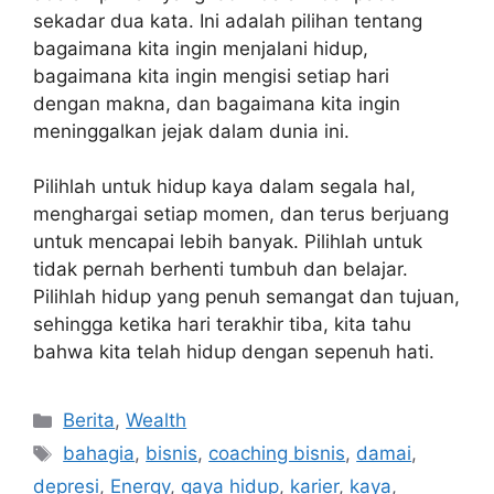
sekadar dua kata. Ini adalah pilihan tentang
bagaimana kita ingin menjalani hidup,
bagaimana kita ingin mengisi setiap hari
dengan makna, dan bagaimana kita ingin
meninggalkan jejak dalam dunia ini.
Pilihlah untuk hidup kaya dalam segala hal,
menghargai setiap momen, dan terus berjuang
untuk mencapai lebih banyak. Pilihlah untuk
tidak pernah berhenti tumbuh dan belajar.
Pilihlah hidup yang penuh semangat dan tujuan,
sehingga ketika hari terakhir tiba, kita tahu
bahwa kita telah hidup dengan sepenuh hati.
Categories
Berita
,
Wealth
Tags
bahagia
,
bisnis
,
coaching bisnis
,
damai
,
depresi
,
Energy
,
gaya hidup
,
karier
,
kaya
,