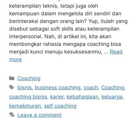
keterampilan teknis, tetapi juga oleh
kemampuan dalam mengelola diri sendiri dan
berinteraksi dengan orang lain? Yup, itulah yang
disebut sebagai soft skills atau keterampilan
interpersonal. Nah, di artikel ini, kita akan
membongkar rahasia mengapa coaching bisa
menjadi kunci menuju kesuksesanmu, …
Read
more
Categories
Coaching
Tags
bisnis
,
business coaching
,
coach
,
Coaching
,
coaching bisnis
,
karier
,
kebahagiaan
,
keluarga
,
kemakmuran
,
self coaching
Leave a comment