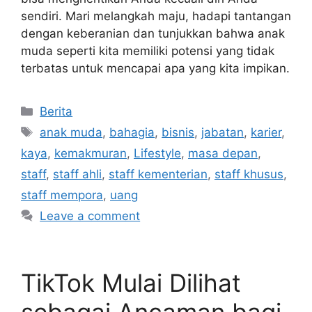
sendiri. Mari melangkah maju, hadapi tantangan
dengan keberanian dan tunjukkan bahwa anak
muda seperti kita memiliki potensi yang tidak
terbatas untuk mencapai apa yang kita impikan.
Categories
Berita
Tags
anak muda
,
bahagia
,
bisnis
,
jabatan
,
karier
,
kaya
,
kemakmuran
,
Lifestyle
,
masa depan
,
staff
,
staff ahli
,
staff kementerian
,
staff khusus
,
staff mempora
,
uang
Leave a comment
TikTok Mulai Dilihat