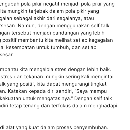
engubah pola pikir negatif menjadi pola pikir yang
 kita mungkin terjebak dalam pola pikir yang
alan sebagai akhir dari segalanya, atau
uksesan. Namun, dengan menggunakan self talk
ngan tersebut menjadi pandangan yang lebih
g positif membantu kita melihat setiap kegagalan
agai kesempatan untuk tumbuh, dan setiap
sesan.
embantu kita mengelola stres dengan lebih baik.
stres dan tekanan mungkin sering kali mengintai
k yang positif, kita dapat mengurangi tingkat
an. Katakan kepada diri sendiri, “Saya mampu
kekuatan untuk mengatasinya.” Dengan self talk
endiri tetap tenang dan terfokus dalam menghadapi
jadi alat yang kuat dalam proses penyembuhan.