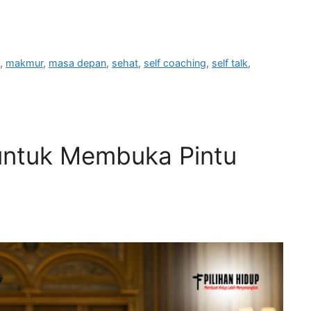
e
,
makmur
,
masa depan
,
sehat
,
self coaching
,
self talk
,
 untuk Membuka Pintu