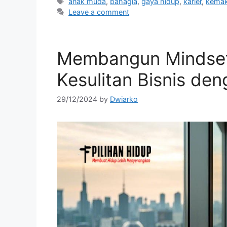
Tags
anak muda
,
bahagia
,
gaya hidup
,
karier
,
kema
Leave a comment
Membangun Mindset
Kesulitan Bisnis de
29/12/2024
by
Dwiarko