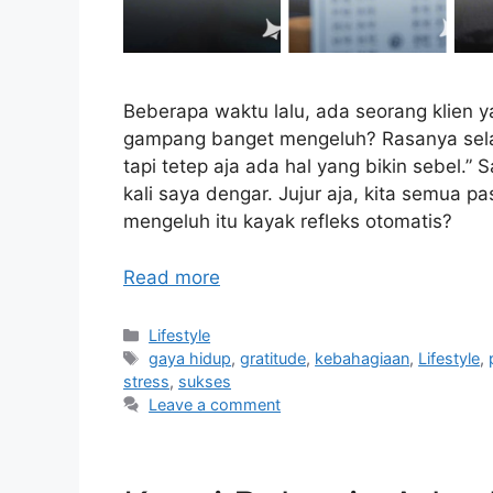
Beberapa waktu lalu, ada seorang klien y
gampang banget mengeluh? Rasanya selal
tapi tetep aja ada hal yang bikin sebel.
kali saya dengar. Jujur aja, kita semua pa
mengeluh itu kayak refleks otomatis?
Read more
Categories
Lifestyle
Tags
gaya hidup
,
gratitude
,
kebahagiaan
,
Lifestyle
,
stress
,
sukses
Leave a comment