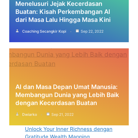
Menelusuri Jejak Kecerdasan
Buatan: Kisah Perkembangan AI
dari Masa Lalu Hingga Masa Kini
Coaching Secangkir Kopi
Sep 22, 2022
AI dan Masa Depan Umat Manusia:
Membangun Dunia yang Lebih Baik
dengan Kecerdasan Buatan
Dwiarko
Sep 21, 2022
Unlock Your Inner Richness dengan
Gratitude Wealth Mapping