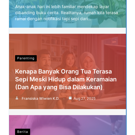
Anak-anak hari ini lebih familiar mendekap layar
dibanding buku cerita. Realitanya, rumah kita terasa
ramai dengan notifikasi tapi sepi dari…
Parenting
Kenapa Banyak Orang Tua Terasa
Sepi Meski Hidup dalam Keramaian
(Dan Apa yang Bisa Dilakukan)
Fransiska Wiwien K.D.
Aug 27, 2025
Berita