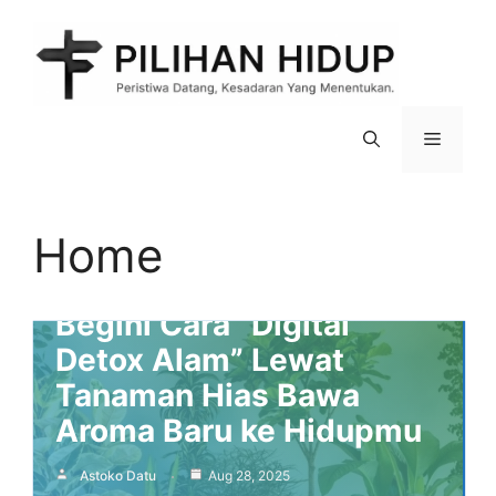
Skip
to
content
Menu
Home
Hobby
Rumah dan Hati Kalem:
Begini Cara “Digital
Detox Alam” Lewat
Tanaman Hias Bawa
Aroma Baru ke Hidupmu
Astoko Datu
Aug 28, 2025